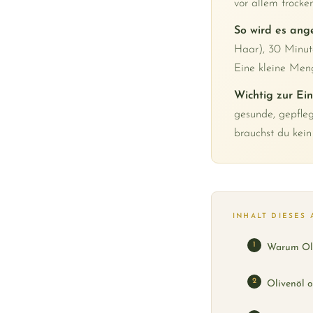
vor allem trocke
So wird es ang
Haar), 30 Minut
Eine kleine Men
Wichtig zur Ei
gesunde, gepfle
brauchst du kein
INHALT DIESES 
Warum Oli
Olivenöl o