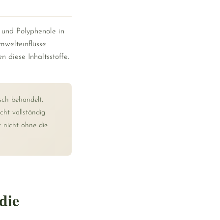
 und Polyphenole in
mwelteinflüsse
 diese Inhaltsstoffe.
sch behandelt,
cht vollständig
t nicht ohne die
die