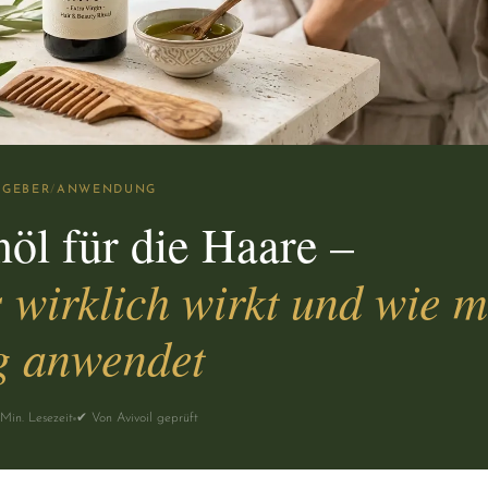
TGEBER
/
ANWENDUNG
nöl für die Haare –
s wirklich wirkt und wie 
ig anwendet
Min. Lesezeit
✔ Von Avivoil geprüft