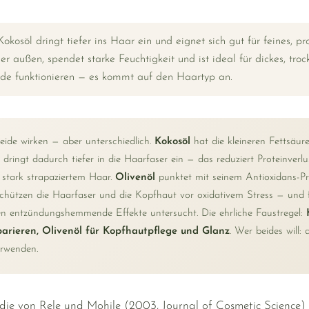
okosöl dringt tiefer ins Haar ein und eignet sich gut für feines, pr
er außen, spendet starke Feuchtigkeit und ist ideal für dickes, tro
ide funktionieren — es kommt auf den Haartyp an.
ide wirken — aber unterschiedlich.
Kokosöl
hat die kleineren Fettsäur
dringt dadurch tiefer in die Haarfaser ein — das reduziert Proteinverl
stark strapaziertem Haar.
Olivenöl
punktet mit seinem Antioxidans-Pr
chützen die Haarfaser und die Kopfhaut vor oxidativem Stress — und f
n entzündungshemmende Effekte untersucht. Die ehrliche Faustregel:
arieren, Olivenöl für Kopfhautpflege und Glanz
. Wer beides will:
erwenden.
tudie von Rele und Mohile (2003, Journal of Cosmetic Science) 