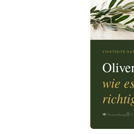
STARTSEITE
/
RA
Olive
wie e
richt
🍽️ Anwendung
⏱ 5 