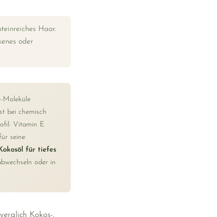
oteinreiches Haar.
ckenes oder
e-Moleküle
ust bei chemisch
ofil: Vitamin E
ür seine
Kokosöl für tiefes
 abwechseln oder in
verglich Kokos-,