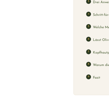
Drei Anwe
Schritt-fü
Welche Me
Lässt Oliv
Kopfhautp
Warum die 
Fazit