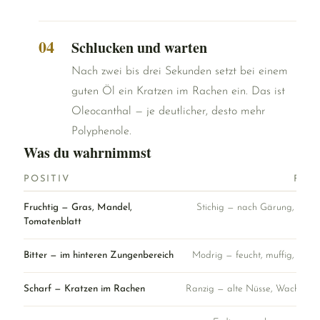
Schlucken und warten
Nach zwei bis drei Sekunden setzt bei einem
guten Öl ein Kratzen im Rachen ein. Das ist
Oleocanthal — je deutlicher, desto mehr
Polyphenole.
Was du wahrnimmst
POSITIV
FEH
Fruchtig — Gras, Mandel,
Stichig — nach Gärung, wie f
Tomatenblatt
Bitter — im hinteren Zungenbereich
Modrig — feucht, muffig, wie K
Scharf — Kratzen im Rachen
Ranzig — alte Nüsse, Wachsmals