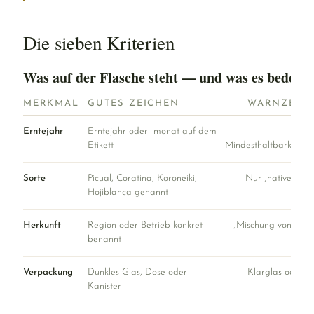
Die sieben Kriterien
Was auf der Flasche steht — und was es bedeute
MERKMAL
GUTES ZEICHEN
WARNZEIC
Erntejahr
Erntejahr oder -monat auf dem
Nur
Etikett
Mindesthaltbarkeitsd
Sorte
Picual, Coratina, Koroneiki,
Nur „natives Oli
Hojiblanca genannt
e
Herkunft
Region oder Betrieb konkret
„Mischung von Ölen
benannt
der
Verpackung
Dunkles Glas, Dose oder
Klarglas oder Pl
Kanister