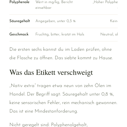
Polyphenole
Wert in mg/kg, Bericht
„Hoher Polyphenolge
einsehbar
ohne 
Säuregehalt
Angegeben, unter 0,3 %
Keine An
Geschmack
Fruchtig, bitter, kratzt im Hals
Neutral, ohne E
Die ersten sechs kannst du im Laden prüfen, ohne
die Flasche zu öffnen. Das siebte kommt zu Hause.
Was das Etikett verschweigt
„Nativ extra“ tragen etwa neun von zehn Ölen im
Handel. Der Begriff sagt: Säuregehalt unter 0,8 %,
keine sensorischen Fehler, rein mechanisch gewonnen.
Das ist eine Mindestanforderung.
Nicht geregelt sind: Polyphenolgehalt,