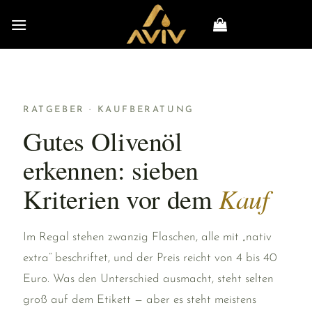
Zum
Inhalt
springen
RATGEBER · KAUFBERATUNG
Gutes Olivenöl
erkennen: sieben
Kauf
Kriterien vor dem
Im Regal stehen zwanzig Flaschen, alle mit „nativ
extra“ beschriftet, und der Preis reicht von 4 bis 40
Euro. Was den Unterschied ausmacht, steht selten
groß auf dem Etikett — aber es steht meistens