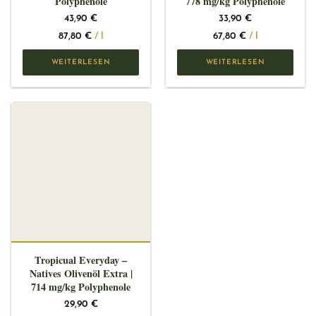
Polyphenole
778 mg/kg Polyphenole
43,90
€
33,90
€
87,80
€
/
l
67,80
€
/
l
WEITERLESEN
WEITERLESEN
Tropicual Everyday –
Natives Olivenöl Extra |
714 mg/kg Polyphenole
29,90
€