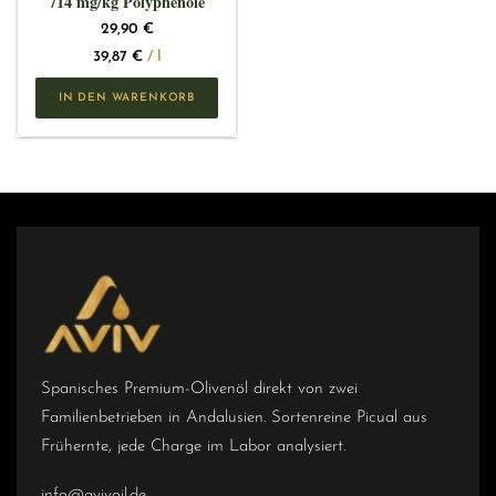
714 mg/kg Polyphenole
29,90
€
39,87
€
/
l
IN DEN WARENKORB
Spanisches Premium-Olivenöl direkt von zwei
Familienbetrieben in Andalusien. Sortenreine Picual aus
Frühernte, jede Charge im Labor analysiert.
info@avivoil.de