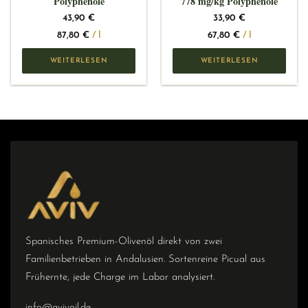
Polyphenole
778 mg/kg Polyphenole
43,90
€
33,90
€
87,80
€
/
l
67,80
€
/
l
WEITERLESEN
WEITERLESEN
Spanisches Premium-Olivenöl direkt von zwei
Familienbetrieben in Andalusien. Sortenreine Picual aus
Frühernte, jede Charge im Labor analysiert.
info@avivoil.de